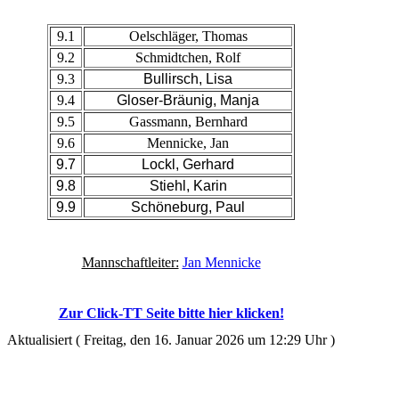
9.1
Oelschläger, Thomas
9.2
Schmidtchen, Rolf
9.3
Bullirsch, Lisa
9.4
Gloser-Bräunig, Manja
9.5
Gassmann, Bernhard
9.6
Mennicke, Jan
9.7
Lockl, Gerhard
9.8
Stiehl, Karin
9.9
Schöneburg, Paul
Mannschaftleiter:
Jan Mennicke
Zur Click-TT Seite bitte hier klicken!
Aktualisiert ( Freitag, den 16. Januar 2026 um 12:29 Uhr )